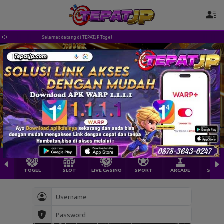
Selamat datang di TEPATJP Togel
TOGEL
SLOT
LIVE CASINO
SPORT
ARCADE
SABU