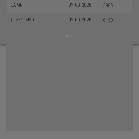
JAPAN
07-08-2026
3965
SHANGHAI6D
07-08-2026
0499