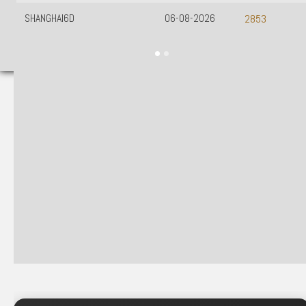
SHANGHAI6D
06-08-2026
2853