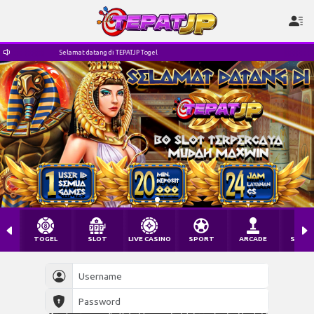
Selamat datang di TEPATJP Togel
TOGEL
SLOT
LIVE CASINO
SPORT
ARCADE
SABU