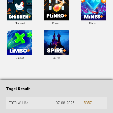
Chicken+
Plinko+
Mines+
Limbo+
Spire+
Togel Result
TOTO WUHAN
07-08-2026
5357