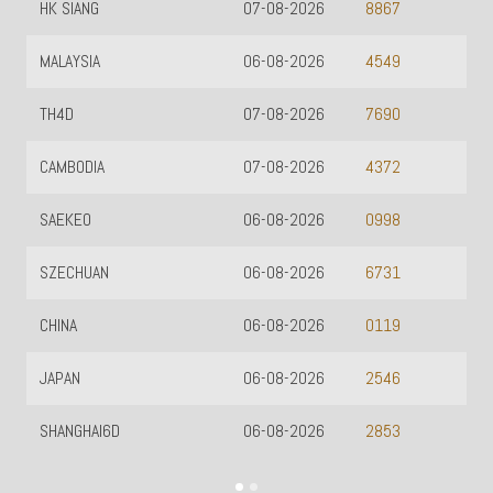
HK SIANG
07-08-2026
8867
MALAYSIA
06-08-2026
4549
TH4D
07-08-2026
7690
CAMBODIA
07-08-2026
4372
SAEKEO
06-08-2026
0998
SZECHUAN
06-08-2026
6731
CHINA
06-08-2026
0119
JAPAN
06-08-2026
2546
SHANGHAI6D
06-08-2026
2853