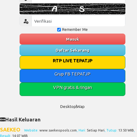
Remember Me
Masuk
Daftar Sekarang
RTP LIVE TEPATJP
Grup FB TEPATJP
VPN gratis & ringan
Desktop
Wap
Hasil Keluaran
SAEKEO
Website:
www.saekeopools.com
, Hari:
Setiap Hari
, Tutup:
13:50 WIB
,
Result:
14:07 WIB