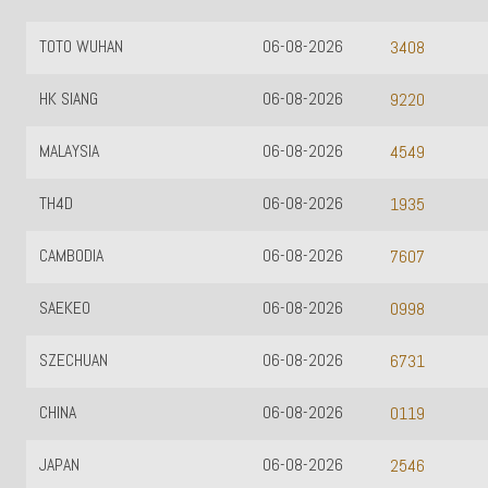
TOTO WUHAN
06-08-2026
3408
HK SIANG
06-08-2026
9220
MALAYSIA
06-08-2026
4549
TH4D
06-08-2026
1935
CAMBODIA
06-08-2026
7607
SAEKEO
06-08-2026
0998
SZECHUAN
06-08-2026
6731
CHINA
06-08-2026
0119
JAPAN
06-08-2026
2546