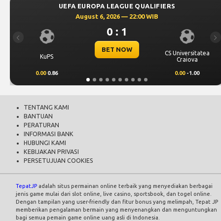
UEFA EUROPA LEAGUE QUALIFIERS
U
August 6, 2026 — 22:00 WIB
0 : 1
Previous
Ne
BET NOW
CS Universitatea
Jagiellonia Bialy
Craiova
0.00
-1.00
0.00
0.75
TENTANG KAMI
BANTUAN
PERATURAN
INFORMASI BANK
HUBUNGI KAMI
KEBIJAKAN PRIVASI
PERSETUJUAN COOKIES
TepatJP
adalah situs permainan online terbaik yang menyediakan berbagai
jenis game mulai dari slot online, live casino, sportsbook, dan togel online.
Dengan tampilan yang user-friendly dan fitur bonus yang melimpah, Tepat JP
memberikan pengalaman bermain yang menyenangkan dan menguntungkan
bagi semua pemain game online uang asli di Indonesia.