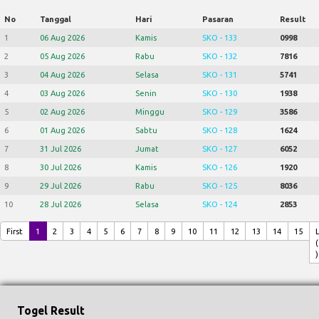
No
Tanggal
Hari
Pasaran
Result
1
06 Aug 2026
Kamis
SKO - 133
0998
2
05 Aug 2026
Rabu
SKO - 132
7816
3
04 Aug 2026
Selasa
SKO - 131
5741
4
03 Aug 2026
Senin
SKO - 130
1938
5
02 Aug 2026
Minggu
SKO - 129
3586
6
01 Aug 2026
Sabtu
SKO - 128
1624
7
31 Jul 2026
Jumat
SKO - 127
6052
8
30 Jul 2026
Kamis
SKO - 126
1920
9
29 Jul 2026
Rabu
SKO - 125
8036
10
28 Jul 2026
Selasa
SKO - 124
2853
First
1
2
3
4
5
6
7
8
9
10
11
12
13
14
15
(
)
Togel Result