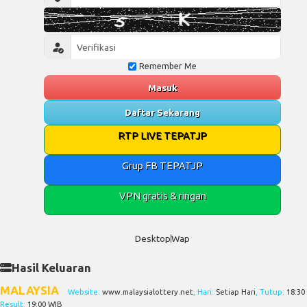
Remember Me
Masuk
Daftar Sekarang
RTP LIVE TEPATJP
Grup FB TEPATJP
VPN gratis & ringan
Desktop
Wap
Hasil Keluaran
MALAYSIA
Website:
www.malaysialottery.net
, Hari:
Setiap Hari
, Tutup:
18:30
Result:
19:00 WIB