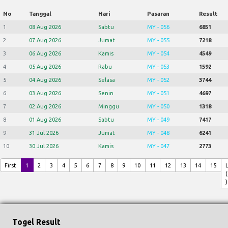
No
Tanggal
Hari
Pasaran
Result
1
08 Aug 2026
Sabtu
MY - 056
6851
2
07 Aug 2026
Jumat
MY - 055
7218
3
06 Aug 2026
Kamis
MY - 054
4549
4
05 Aug 2026
Rabu
MY - 053
1592
5
04 Aug 2026
Selasa
MY - 052
3744
6
03 Aug 2026
Senin
MY - 051
4697
7
02 Aug 2026
Minggu
MY - 050
1318
8
01 Aug 2026
Sabtu
MY - 049
7417
9
31 Jul 2026
Jumat
MY - 048
6241
10
30 Jul 2026
Kamis
MY - 047
2773
First
1
2
3
4
5
6
7
8
9
10
11
12
13
14
15
(
)
Togel Result