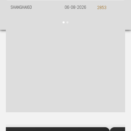
SHANGHAI6D
06-08-2026
MA
2853