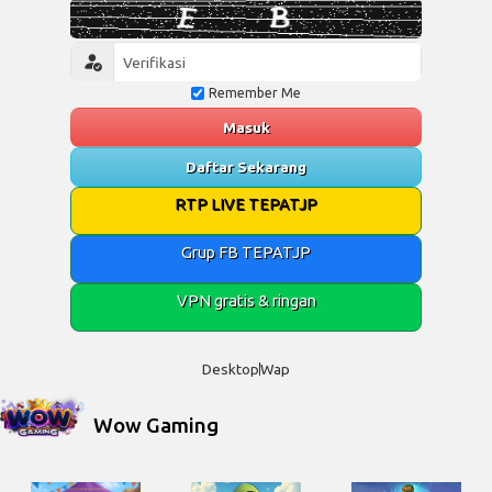
Remember Me
Masuk
Daftar Sekarang
RTP LIVE TEPATJP
Grup FB TEPATJP
VPN gratis & ringan
Desktop
Wap
Wow Gaming