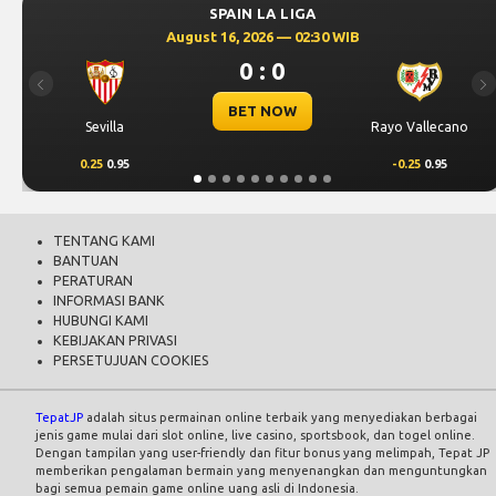
SPAIN LA LIGA
st 16, 2026 — 02:30 WIB
August
0 : 0
Previous
Ne
BET NOW
Rayo Vallecano
Alaves
-0.25
0.95
0.00
0.62
TENTANG KAMI
BANTUAN
PERATURAN
INFORMASI BANK
HUBUNGI KAMI
KEBIJAKAN PRIVASI
PERSETUJUAN COOKIES
TepatJP
adalah situs permainan online terbaik yang menyediakan berbagai
jenis game mulai dari slot online, live casino, sportsbook, dan togel online.
Dengan tampilan yang user-friendly dan fitur bonus yang melimpah, Tepat JP
memberikan pengalaman bermain yang menyenangkan dan menguntungkan
bagi semua pemain game online uang asli di Indonesia.