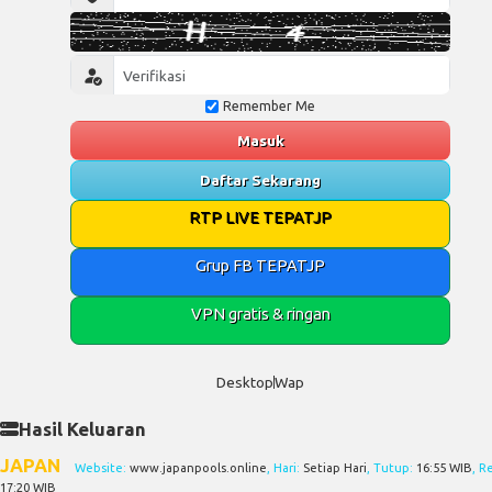
Remember Me
Masuk
Daftar Sekarang
RTP LIVE TEPATJP
Grup FB TEPATJP
VPN gratis & ringan
Desktop
Wap
Hasil Keluaran
JAPAN
Website:
www.japanpools.online
, Hari:
Setiap Hari
, Tutup:
16:55 WIB
, R
17:20 WIB