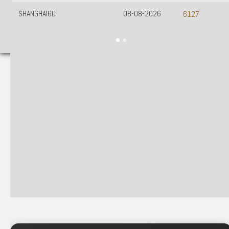
SHANGHAI6D
08-08-2026
6127