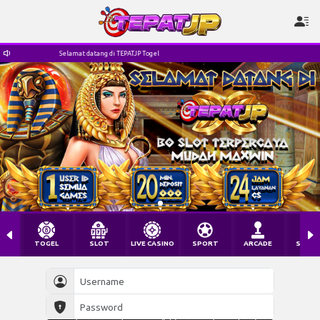
Selamat datang di TEPATJP Togel
TOGEL
SLOT
LIVE CASINO
SPORT
ARCADE
SABU