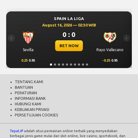
SPAIN LA LIGA
August 16, 2026 — 00:30 WIB
0 : 0
Previous
Next
BET NOW
yo Vallecano
Alaves
Geta
-0.25
0.95
0.00
0.62
0.00
-0
TENTANG KAMI
BANTUAN
PERATURAN
INFORMASI BANK
HUBUNGI KAMI
KEBIJAKAN PRIVASI
PERSETUJUAN COOKIES
TepatJP
adalah situs permainan online terbaik yang menyediakan
berbagai jenis game mulai dari slot online, live casino, sportsbook, dan