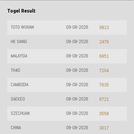
Togel Result
TOTO WUHAN
09-08-2026
9813
HK SIANG
08-08-2026
2476
MALAYSIA
08-08-2026
6851
TH4D
08-08-2026
7204
CAMBODIA
08-08-2026
7635
SAEKEO
08-08-2026
6721
SZECHUAN
08-08-2026
0558
CHINA
08-08-2026
3017