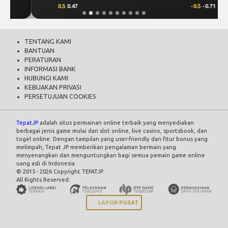
0.5
0.47
-0.5
-0.71
TENTANG KAMI
BANTUAN
PERATURAN
INFORMASI BANK
HUBUNGI KAMI
KEBIJAKAN PRIVASI
PERSETUJUAN COOKIES
TepatJP
adalah situs permainan online terbaik yang menyediakan
berbagai jenis game mulai dari slot online, live casino, sportsbook, dan
togel online. Dengan tampilan yang user-friendly dan fitur bonus yang
melimpah, Tepat JP memberikan pengalaman bermain yang
menyenangkan dan menguntungkan bagi semua pemain game online
uang asli di Indonesia.
© 2015 - 2026 Copyright TEPATJP.
All Rights Reserved.
LAPOR PUSAT