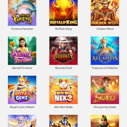
Fortune Familiar
Buffalo King
Golden West
Sacred Fortune
Bounty Hunt
Treasure of Atlantis
Royal Gems Match
Win Win Neko
Prosperity Snake