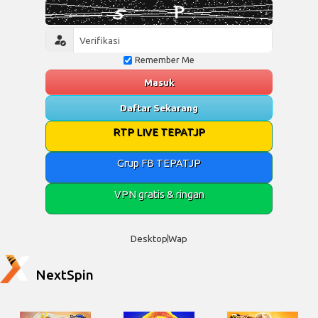
Remember Me
Masuk
Daftar Sekarang
RTP LIVE TEPATJP
Grup FB TEPATJP
VPN gratis & ringan
Desktop
Wap
NextSpin