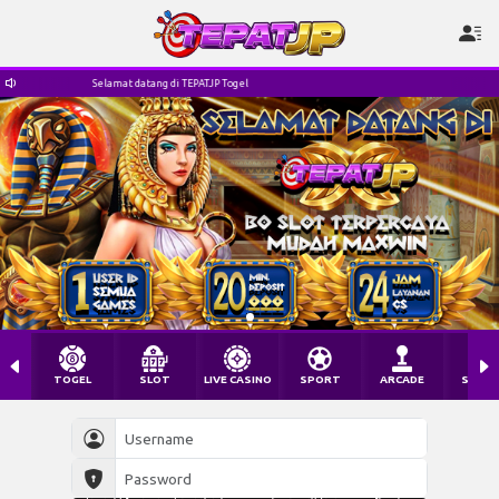
Selamat datang di TEPATJP Togel
TOGEL
SLOT
LIVE CASINO
SPORT
ARCADE
SABU