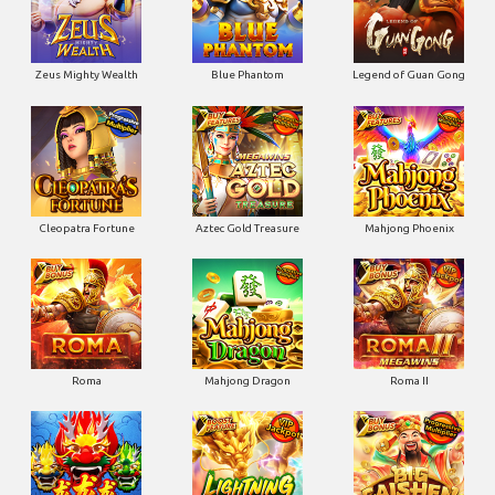
Zeus Mighty Wealth
Blue Phantom
Legend of Guan Gong
Cleopatra Fortune
Aztec Gold Treasure
Mahjong Phoenix
Roma
Mahjong Dragon
Roma II