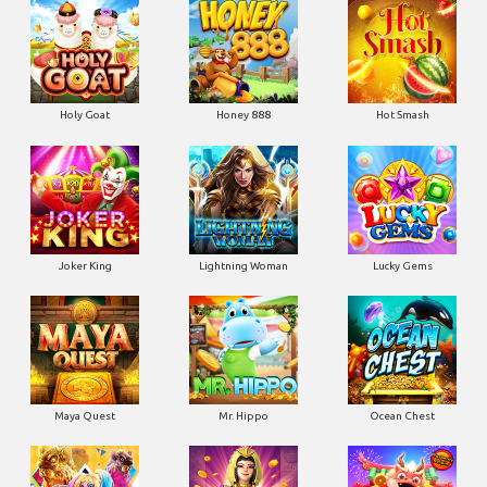
Holy Goat
Honey 888
Hot Smash
Joker King
Lightning Woman
Lucky Gems
Maya Quest
Mr. Hippo
Ocean Chest